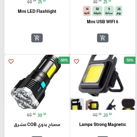
₪
₪
₪
₪
60
25
30
25
13
50
9
26
Mini LED Flashlight
يوم
ساعة
دقيقة
ثانية
Mini USB WIFI 6
add_shopping_cart
add_shopping_cart
-50%
-50%
favorite_border
favorite_border
₪
₪
₪
₪
60
30
40
20
Lamps Strong Magnetic
مصباح يدوي COB مشرق