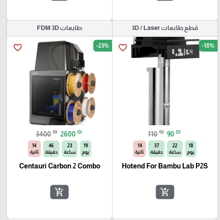
قطع طابعات 3D / Laser
طابعات FDM 3D
-23%
-18%
favorite_border
favorite_border
₪
₪
₪
₪
3400
2600
110
90
13
46
23
19
13
37
22
18
يوم
ساعة
دقيقة
ثانية
يوم
ساعة
دقيقة
ثانية
Centauri Carbon 2 Combo
Hotend For Bambu Lab P2S
add_shopping_cart
add_shopping_cart