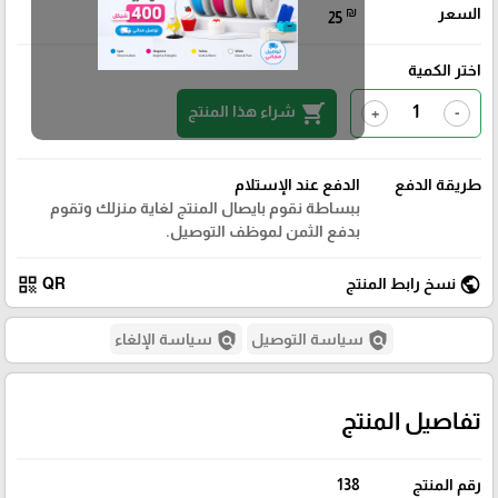
السعر
₪
25
اختر الكمية
shopping_cart
شراء هذا المنتج
+
-
طريقة الدفع
الدفع عند الإستلام
ببساطة نقوم بايصال المنتج لغاية منزلك وتقوم
بدفع الثمن لموظف التوصيل.
qr_code
public
نسخ رابط المنتج
QR
policy
policy
سياسة التوصيل
سياسة الإلغاء
تفاصيل المنتج
رقم المنتج
138