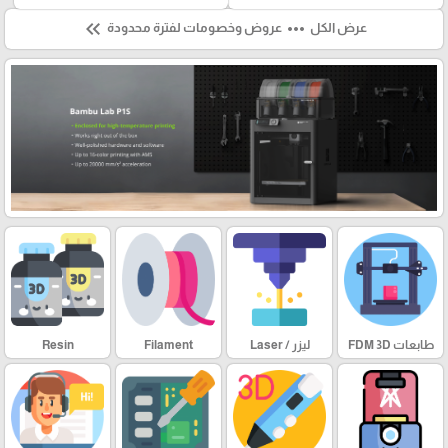
keyboard_double_arrow_left
more_horiz
عرض الكل
عروض وخصومات لفترة محدودة
طابعات FDM 3D
ليزر / Laser
Filament
Resin