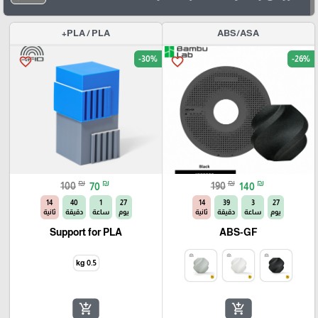
PLA / PLA+
ABS/ASA
-30%
-26%
favorite_border
favorite_border
₪
₪
₪
₪
100
70
190
140
13
40
1
27
13
39
3
27
يوم
ساعة
دقيقة
ثانية
يوم
ساعة
دقيقة
ثانية
Support for PLA
ABS-GF
0.5 kg
add_shopping_cart
add_shopping_cart