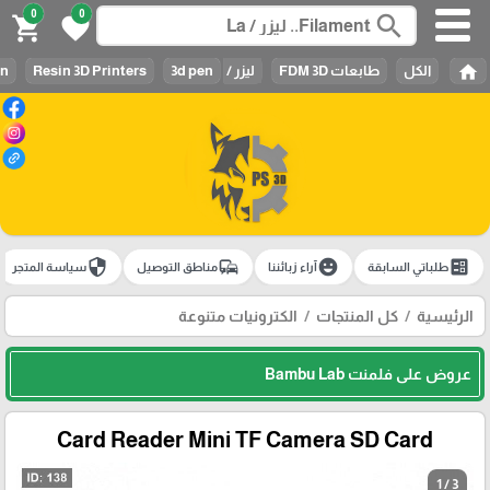
0
0
search
shopping_cart
favorite
home
الكل
طابعات FDM 3D
ليزر / Laser
3d pen
Resin 3D Printers
in
security
commute
emoji_emotions
ballot
طلباتي السابقة
آراء زبائننا
مناطق التوصيل
سياسة المتجر
الرئيسية
كل المنتجات
الكترونيات متنوعة
عروض على فلمنت Bambu Lab
Card Reader Mini TF Camera SD Card
1 / 3