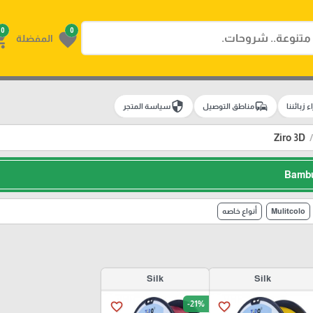
0
0
g_cart
favorite
المفضلة
security
commute
اء زبائننا
مناطق التوصيل
سياسة المتجر
Ziro 3D
Mulitcolo
أنواع خاصه
Silk
Silk
-21%
favorite_border
favorite_border