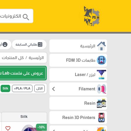
search
emoji_emotions
ballot
طلباتي السابقة
آر
الرئيسية
الرئيسية
كل المنتجات
طابعات FDM 3D
عروض على فلمنت Bambu Lab
ليزر / Laser
chevron_left
Filament
الكل
PLA / PLA+
Silk
Resin
Silk
Resin 3D Printers
-16%
favorite_border