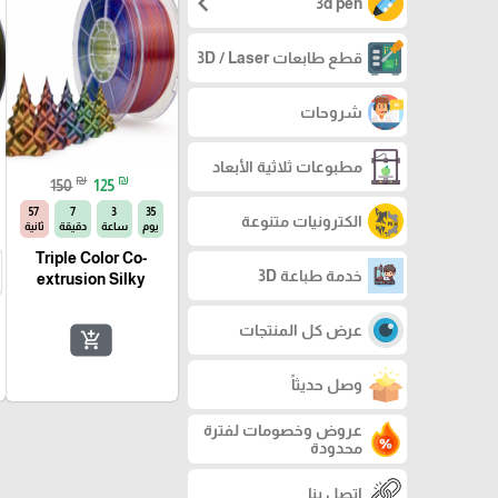
chevron_left
3d pen
قطع طابعات 3D / Laser
شروحات
مطبوعات ثلاثية الأبعاد
₪
₪
150
125
57
7
3
35
الكترونيات متنوعة
يوم
ساعة
دقيقة
ثانية
Triple Color Co-
خدمة طباعة 3D
extrusion Silky
عرض كل المنتجات
add_shopping_cart
وصل حديثاً
عروض وخصومات لفترة
محدودة
اتصل بنا