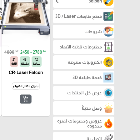
chevron_left
3d pen
قطع طابعات 3D / Laser
شروحات
مطبوعات ثلاثية الأبعاد
₪
₪
4000
2450 - 2780
20
48
12
الكترونيات متنوعة
ساعة
دقيقة
ثانية
CR-Laser Falcon
خدمة طباعة 3D
بدون جهاز الهواء
عرض كل المنتجات
add_shopping_cart
وصل حديثاً
عروض وخصومات لفترة
محدودة
اتصل بنا